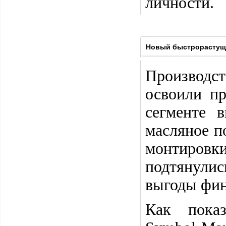
личности.
Новый быстрорастущи
Производс
освоили пр
сегменте 
масляное п
монтиров
подтянулис
выгоды фин
Как показ