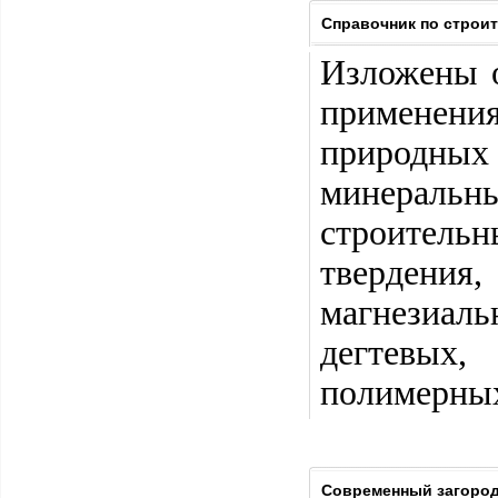
Справочник по строи
Изложены о
применен
природных
минеральны
строитель
твердени
магнезиал
дегтевых
полимерных
Современный загород