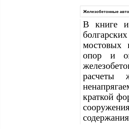
Железобетонные авт
В книге и
болгарских
мостовых 
опор и оп
железобет
расчеты 
ненапряга
краткой фо
сооружен
содержания