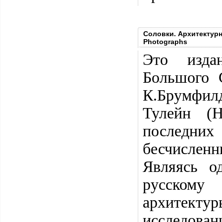
Соловки. Архитектурно
Photographs
Это изда
Большого 
К.Брумфил
Тулейн (
последних
бесчисленн
Являясь о
русскому
архитекту
исследов