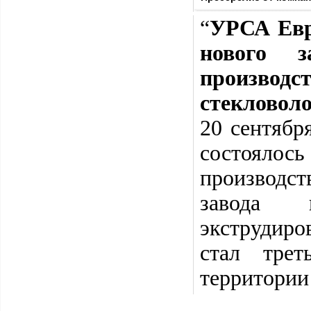
“
УРСА Евр
нового 
производс
стекловол
20 сентябр
состоял
производс
завода 
экструдир
стал тре
территории