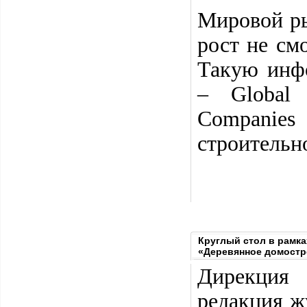
Мировой ры
рост не см
Такую инфо
– Global 
Companies
строительно
Круглый стол в рамк
«Деревянное домост
Дирекция
редакция ж