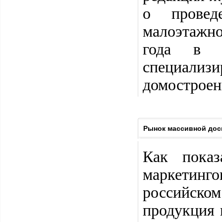
о провед
малоэтажно
года в 1
специал
домострое
Рынок массивной дос
Как показ
маркетин
российско
продукция 