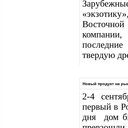
Зарубежн
«экзотик
Восточной
компании,
последние 
твердую дре
Новый продукт на ры
2-4 сентя
первый в Р
дня дом б
превзошли 