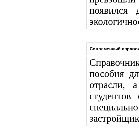
появился 
экологичнос
Современный справоч
Справочни
пособия дл
отрасли, 
студентов
специаль
застройщик