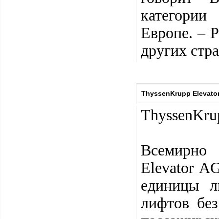
категории
Европе. – 
других стра
ThyssenKrupp Elevato
ThyssenKru
Всемирно 
Elevator A
единицы л
лифтов бе