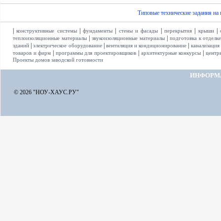
Типовые технические задания на
|
|
|
|
|
|
конструктивные системы
фундаменты
стены и фасады
перекрытия
крыши
|
|
теплоизоляционные материалы
звукоизоляционные материалы
подготовка к отделк
|
|
|
зданий
электрическое оборудование
вентиляция и кондиционирование
канализация
|
|
|
товаров и фирм
программы для проектировщиков
архитектурные конкурсы
центр
Проекты домов заводской готовности
ИНФОРМ
© 2026 "НОУ-ХАУС.РУ"