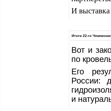
И выставк
Итоги 22-го Чемпиона
Вот и зак
по кровел
Его резу
России: 
гидроизол
и натурал