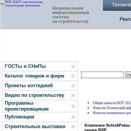
Технич
Национальная
информационная
система
Рекл
по строительству
ГОСТы и СНиПы
Каталог товаров и фирм
Проекты коттеджей
Видео по строительству
Программы
Общие новости НОУ-ХА
Новости Технической и
проектировщикам
Новости технического ре
Публикации
Компания Soler&Pala
Строительные выставки
серии BSP