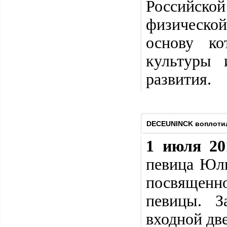
Российско
физической
основу ко
культуры
развития.
DECEUNINCK воплотил
1 июля 20
певица Юли
посвященно
певицы. З
входной дв