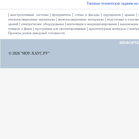
Типовые технические задания на
|
|
|
|
|
|
конструктивные системы
фундаменты
стены и фасады
перекрытия
крыши
|
|
теплоизоляционные материалы
звукоизоляционные материалы
подготовка к отделк
|
|
|
зданий
электрическое оборудование
вентиляция и кондиционирование
канализация
|
|
|
товаров и фирм
программы для проектировщиков
архитектурные конкурсы
центр
Проекты домов заводской готовности
ИНФОРМ
© 2026 "НОУ-ХАУС.РУ"