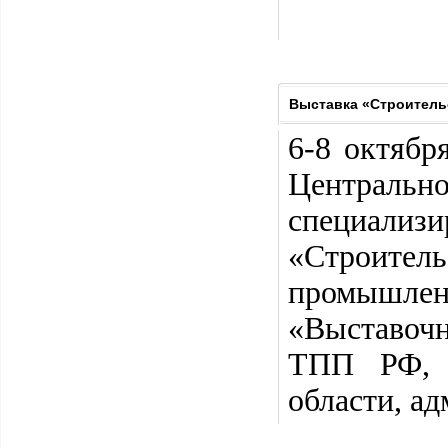
Выставка «Строитель
6-8 октябр
Централ
специализи
«Строител
промышле
«Выставоч
ТПП РФ, п
области, ад