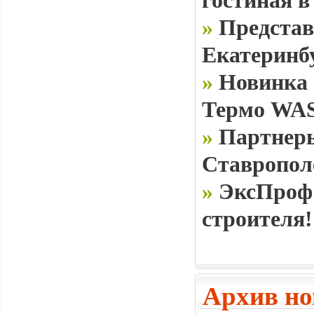
гостиная в
»
Представ
Екатеринб
»
Новинка 
Термо WAS
»
Партнеры
Ставропол
»
ЭксПроф 
строителя!
Архив но