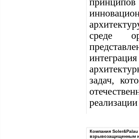
принципов
инновацио
архитектур
среде ор
представл
интеграци
архитектур
задач, ко
отечестве
реализации
Компания Soler&Pala
взрывозащищенным и