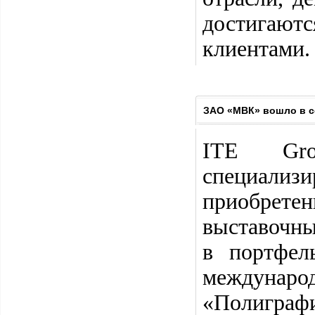
достигают
клиентами.
ЗАО «МВК» вошло в с
ITE Gro
специализ
приобретен
выставочны
в портфел
междуна
«Полигра