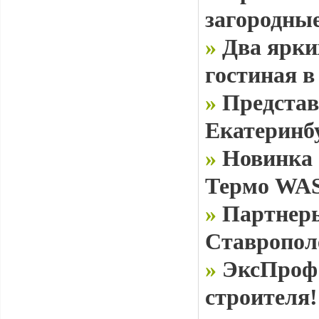
загородные
»
Два ярки
гостиная в
»
Представ
Екатеринб
»
Новинка 
Термо WAS
»
Партнеры
Ставропол
»
ЭксПроф 
строителя!