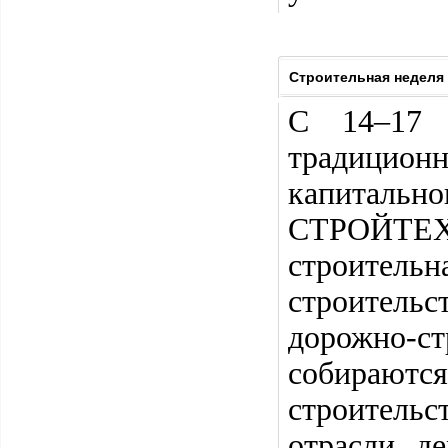
Строительная неделя
С 14–17 
традицио
капитально
СТРОЙТЕХ
строител
строительс
дорожно-с
собирают
строитель
отрасли, д