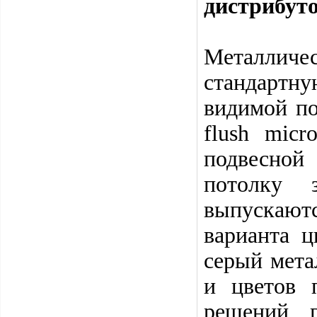
дистрибуто
Металличе
стандартн
видимой п
flush micr
подвесной
потолку 
выпускаютс
варианта ц
серый мета
и цветов 
решений, 