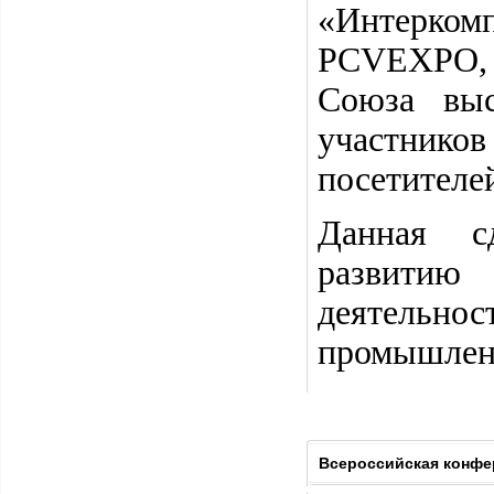
«Интерком
PCVEXPO, 
Союза выс
участнико
посетителей
Данная с
развитию
деятель
промышлен
Всероссийская кон