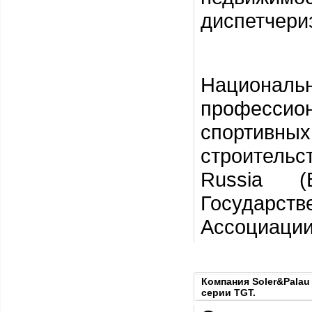
диспетчери
Национальн
профессион
спортивных
строительст
Russia (
Государст
Ассоциации
Компания Soler&Pala
серии TGT.