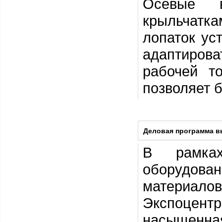
Осевые в
крыльчатк
лопаток ус
адаптирова
рабочей т
позволяет 
Деловая программа в
В рамках
оборудов
материало
Экспоцентр
насыщенна