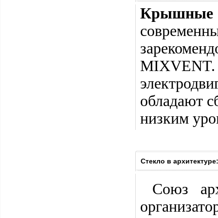
Крышные 
современн
зарекомен
MIXVENT
электродви
обладают с
низким уро
Стекло в архитектуре
Союз архи
организат