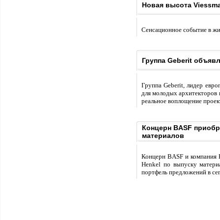
Новая высота Viessma
Сенсационное событие в жиз
Группа Geberit объяв
Группа Geberit, лидер евр
для молодых архитекторов и
реальное воплощение проек
Концерн BASF приобр
материалов
Концерн BASF и компания H
Henkel по выпуску матери
портфель предложений в се