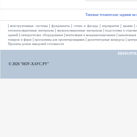
Типовые технические задания на
|
|
|
|
|
|
конструктивные системы
фундаменты
стены и фасады
перекрытия
крыши
|
|
теплоизоляционные материалы
звукоизоляционные материалы
подготовка к отделк
|
|
|
зданий
электрическое оборудование
вентиляция и кондиционирование
канализация
|
|
|
товаров и фирм
программы для проектировщиков
архитектурные конкурсы
центр
Проекты домов заводской готовности
ИНФОРМ
© 2026 "НОУ-ХАУС.РУ"