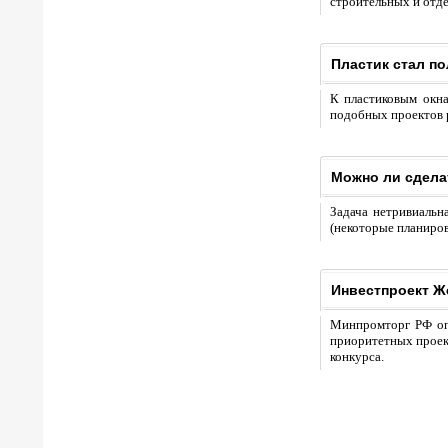
строительных и отд
Пластик стал п
К пластиковым окна
подобных проектов р
Можно ли сдела
Задача нетривиальн
(некоторые планиров
Инвестпроект Ж
Минпромторг РФ оп
приоритетных проект
конкурса.