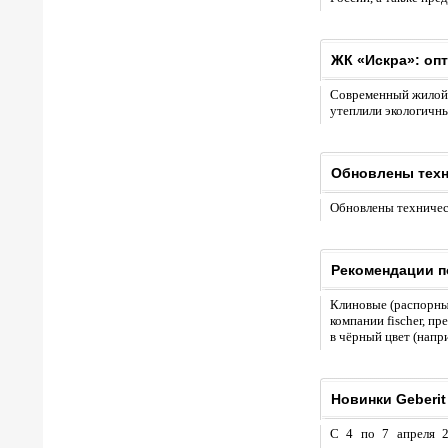
ЖК «Искра»: оп
Современный жилой 
утеплили экологич
Обновлены техн
Обновлены техничес
Рекомендации п
Клиновые (распорные
компании fischer, п
в чёрный цвет (напри
Новинки Geberit
С 4 по 7 апреля 2