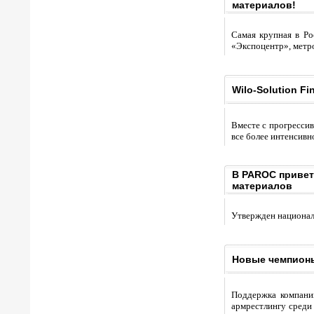
материалов!
Самая крупная в Ро
«Экспоцентр», метр
Wilo-Solution F
Вместе с прогресси
все более интенсивн
В PAROC привет
материалов
Утвержден национал
Новые чемпионы
Поддержка компани
армрестлингу среди