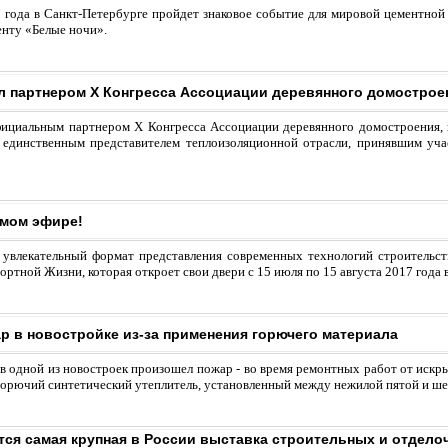
7 года в Санкт-Петербурге пройдет знаковое событие для мировой цементн
енту «Белые ночи».
 партнером X Конгресса Ассоциации деревянного домострое
циальным партнером X Конгресса Ассоциации деревянного домостроения, к
 единственным представителем теплоизоляционной отрасли, принявшим уч
ямом эфире!
увлекательный формат представления современных технологий строительс
ртной Жизни, которая откроет свои двери с 15 июля по 15 августа 2017 года 
р в новостройке из-за применения горючего материала
в одной из новостроек произошел пожар - во время ремонтных работ от искры
горючий синтетический утеплитель, установленный между нежилой пятой и ш
ется самая крупная в России выставка строительных и отдело