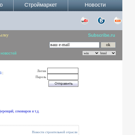
о
Строймаркет
Новости
ылку
Subscribe.ru
 новостей
Логин
й
|
Пароль
еренций, семинаров и т.д.
Новости строительной отрасли