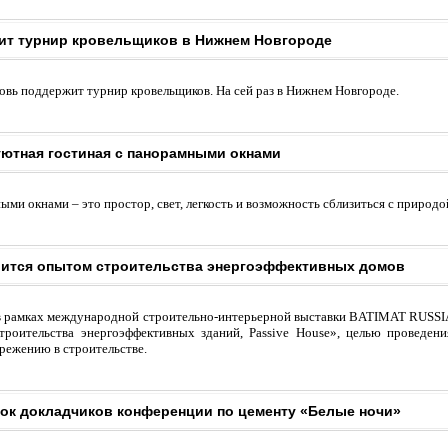
т турнир кровельщиков в Нижнем Новгороде
вь поддержит турнир кровельщиков. На сей раз в Нижнем Новгороде.
уютная гостиная с панорамными окнами
ыми окнами – это простор, свет, легкость и возможность сблизиться с природ
лится опытом строительства энергоэффективных домов
 в рамках международной строительно-интерьерной выставки BATIMAT RUSSIA
троительства энергоэффективных зданий, Passive House», целью проведени
режению в строительстве.
ок докладчиков конференции по цементу «Белые ночи»