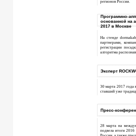
регионов России.
Программно-апп
основанной на 
2017 в Москве
На стенде dormaka
партнерами, компа
регистрации посад
алгоритма распознав
Эксперт ROCKWO
30 марта 2017 года 
ставший уже традици
Пресс-конферен
28 марта на междун
подвела итоги 2016 
России, а также пре