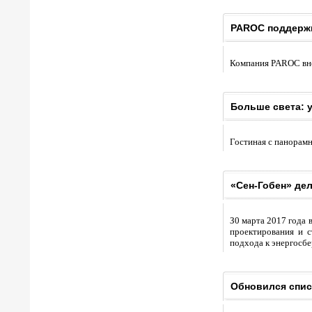
PAROC поддержи
Компания PAROC вно
Больше света: 
Гостиная с панорамн
«Сен-Гобен» де
З0 марта 2017 года
проектирования и с
подхода к энергосбе
Обновился спис