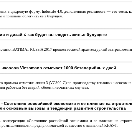
ых в цифровую форму, Industrie 4.0, дополненная реальность — это темы, к
 и призваны облегчить ее в будущем.
ии и дизайн: как будет выглядеть жилье будущего
выставки BATIMAT RUSSIA 2017 прошел восьмой архитектурный завтрак комп
 насосов Viessmann отмечает 1000 безаварийных дней
го промаха отметила линия 3 (VC300-G) по производству тепловых насосов на 
ния работала без аварий, сбоев и несчастных случаев.
 «Состояние российской экономики и ее влияние на строите
ли основные вызовы и тенденции развития строительства
ь конференция «Состояние российской экономики и ее влияние на строит
промышленников и предпринимателей совместно с компанией КНАУФ.