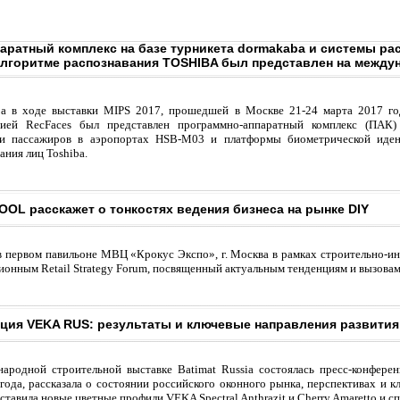
аратный комплекс на базе турникета dormakaba и системы ра
алгоритме распознавания TOSHIBA был представлен на между
ba в ходе выставки MIPS 2017, прошедшей в Москве 21-24 марта 2017 го
нией RecFaces был представлен программно-аппаратный комплекс (ПАК)
ки пассажиров в аэропортах HSB-M03 и платформы биометрической иден
ания лиц Toshiba.
OL расскажет о тонкостях ведения бизнеса на рынке DIY
в первом павильоне МВЦ «Крокус Экспо», г. Москва в рамках строительно-ин
онным Retail Strategy Forum, посвященный актуальным тенденциям и вызовам 
ция VEKA RUS: результаты и ключевые направления развития
ародной строительной выставке Batimat Russia состоялась пресс-конфере
года, рассказала о состоянии российского оконного рынка, перспективах и 
дставила новые цветные профили VEKA Spectral Anthrazit и Cherry Amaretto и 