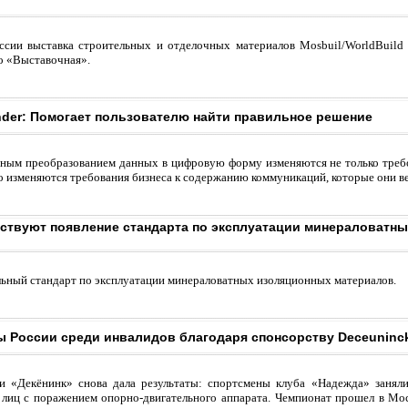
ссии выставка строительных и отделочных материалов Mosbuil/WorldBuild
о «Выставочная».
inder: Помогает пользователю найти правильное решение
вным преобразованием данных в цифровую форму изменяются не только требо
о изменяются требования бизнеса к содержанию коммуникаций, которые они ве
ствуют появление стандарта по эксплуатации минераловатн
ьный стандарт по эксплуатации минераловатных изоляционных материалов.
 России среди инвалидов благодаря спонсорству Deceuninc
и «Декёнинк» снова дала результаты: спортсмены клуба «Надежда» занял
 лиц с поражением опорно-двигательного аппарата. Чемпионат прошел в Мос