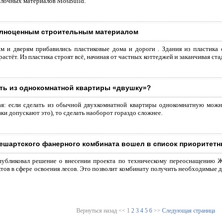
елочных материалов MosBuild.
олноценным строительным материалом
м и дверям прибавились пластиковые дома и дороги . Здания из пластика
астёт. Из пластика строят всё, начиная от частных коттеджей и заканчивая ст
ть из однокомнатной квартиры «двушку»?
ая: если сделать из обычной двухкомнатной квартиры однокомнатную можн
ки допускают это), то сделать наоборот гораздо сложнее.
ешартского фанерного комбината вошел в список приоритет
убликовал решение о внесении проекта по техническому переоснащению Ж
ов в сфере освоения лесов. Это позволит комбинату получить необходимые д
Вернуться назад
<<
1
2
3
4
5
6
>>
Следующая страница