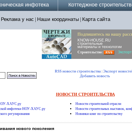
хническая инфотека
Коттеджное строительств
Реклама у нас
|
Наши координаты
|
Карта сайта
Подпишитесь на нашу расс
KNOW-HOUSE.RU
строительные
материалы и технологии
Строительство:
Экспорт
RSS новости строительства
Экспорт новосте
|
Добавить новость
НОВОСТИ СТРОИТЕЛЬСТВА
 НОУ-ХАУС.ру
Новости строительной отрасли
еской инфотеки НОУ-ХАУС.ру
Новости строительных выставок, конф
ского регулирования
Новинки книг по строительству
ивания нового поколения