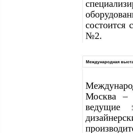
специали
оборудов
состоится 
№2.
Международная выста
Междунаро
Москва – 
ведущие 
дизайнерс
производ