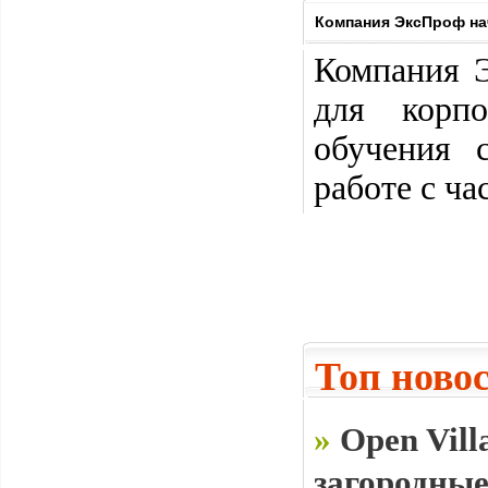
Компания ЭксПроф на
Компания 
для корп
обучения 
работе с ч
Топ ново
»
Open Vill
загородные