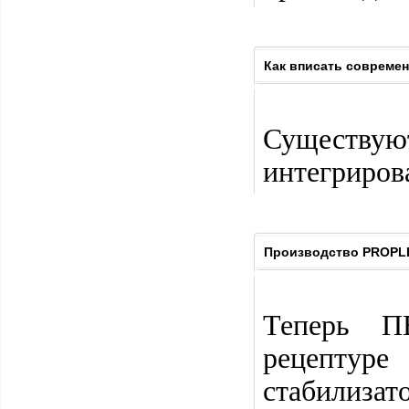
Как вписать совреме
Существую
интегриров
Производство PROPLE
Теперь П
рецептур
стабилизато