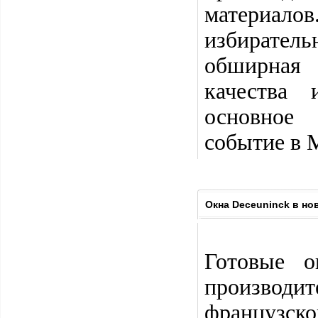
материалов
избирател
обширная
качества 
основное 
событие в 
Окна Deceuninck в но
Готовые о
производи
французск