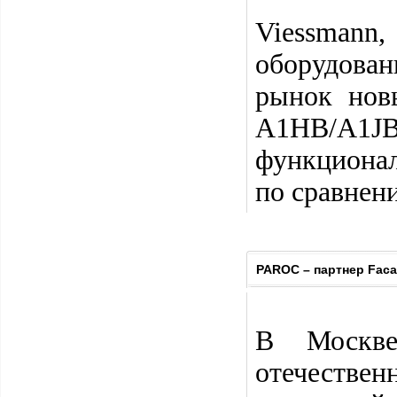
Viessmann
оборудован
рынок нов
A1HB/A1
функциона
по сравнен
PAROC – партнер Faca
В Москве
отечестве