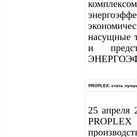
компле
энергоэфф
экономичес
насущные т
и предс
ЭНЕРГОЭ
PROPLEX: стать лучши
25 апреля 
PROPLEX с
производст