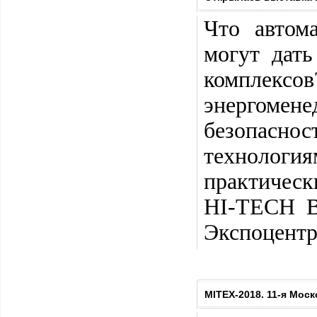
Что автом
могут дат
комплекс
энергомене
безопасно
технолог
практическ
HI-TECH B
Экспоцентр
MITEX-2018. 11-я Мос