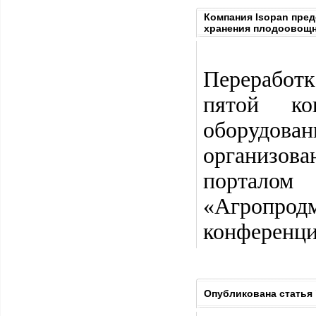
Компания Isopan пре
хранения плодоовощ
Переработ
пятой ко
оборудова
организов
портало
«Агропро
конференц
Опубликована статья 