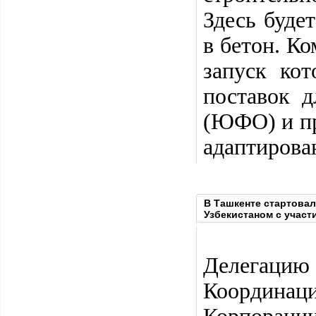
Здесь буде
в бетон. К
запуск кот
поставок 
(ЮФО) и пр
адаптирова
В Ташкенте стартова
Узбекистаном с участ
Делегацию 
Координаци