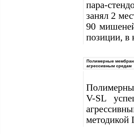
пара-стенд
занял 2 ме
90 мишеней
позиции, в 
Полимерные мембран
агрессивным средам
Полимерны
V-SL успе
агрессив
методикой 