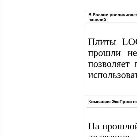
В России увеличивает
панелей
Плиты LO
прошли не
позволяет 
использова
Компанию ЭксПроф по
На прошлой