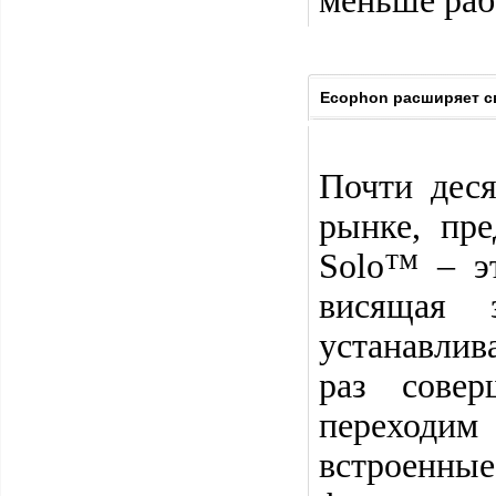
меньше раб
Ecophon расширяет с
Почти деся
рынке, пре
Solo™ – э
висящая 
устанавлив
раз совер
переходи
встроенны