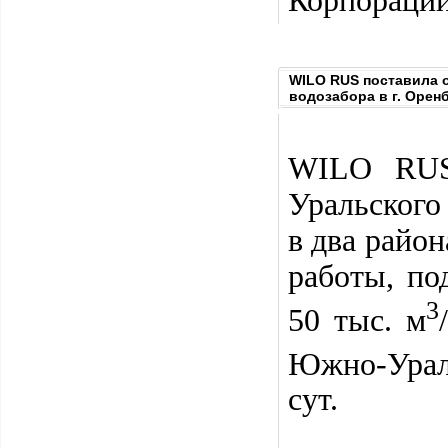
Корпораци
WILO RUS поставила 
водозабора в г. Орен
WILO RUS
Уральского
в два райо
работы, по
3
50 тыс. м
Южно-Ураль
сут.