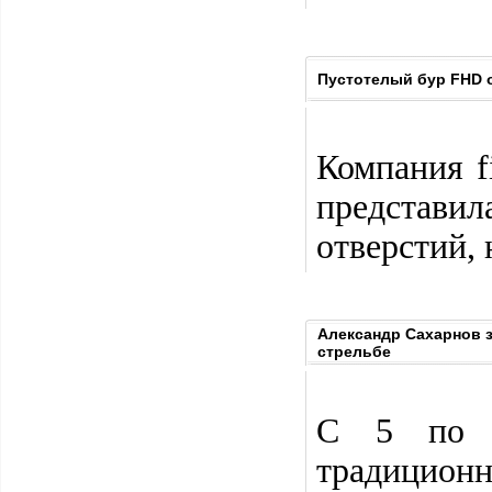
Пустотелый бур FHD 
Компания f
представил
отверстий,
Александр Сахарнов з
стрельбе
С 5 по 7
традицион