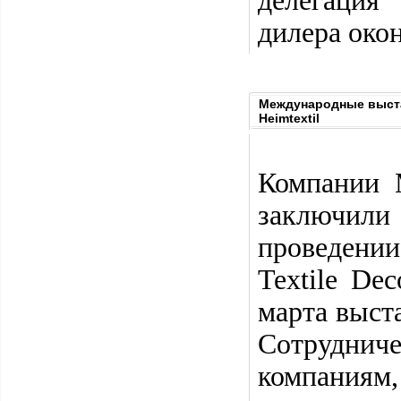
делегация
дилера око
Международные выстав
Heimtextil
Компании 
заключили
проведени
Textile Dec
марта выст
Сотрудни
компаниям