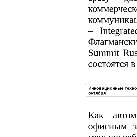
коммерчес
коммуника
– Integrat
Флагмански
Summit Rus
состоятся в
Инновационные техно
октября
Как автом
офисным з