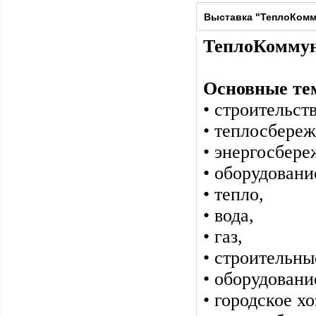
Выставка "ТеплоКомму
ТеплоКоммун
Основные те
• строительств
• теплосбереж
• энергосбере
• оборудован
• тепло,
• вода,
• газ,
• строительны
• оборудовани
• городское хо