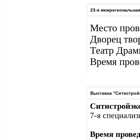
23-я межрегиональна
Место пров
Дворец твор
Театр Драмы
Время прове
Выставка "Ситистройэ
Ситистройэкс
7-я специализ
Время прове