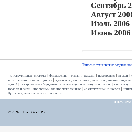
Сентябрь 2
Август 2006
Июль 2006 
Июнь 2006 
Типовые технические задания на
|
|
|
|
|
|
конструктивные системы
фундаменты
стены и фасады
перекрытия
крыши
|
|
теплоизоляционные материалы
звукоизоляционные материалы
подготовка к отделк
|
|
|
зданий
электрическое оборудование
вентиляция и кондиционирование
канализация
|
|
|
товаров и фирм
программы для проектировщиков
архитектурные конкурсы
центр
Проекты домов заводской готовности
ИНФОРМ
© 2026 "НОУ-ХАУС.РУ"