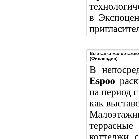
технологич
в Экспоцен
пригласите
Выставка малоэтажног
(Финляндия)
В непосре
Espoo
рас
на период 
как выстав
Малоэтажн
террасные
коттеджи 