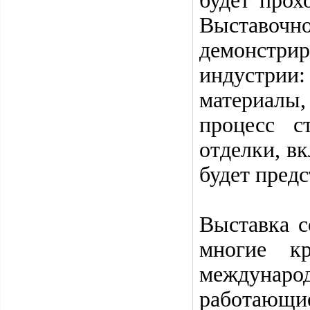
будет прох
Выставочн
демонстри
индустри
материалы
процесс с
отделки, в
будет предс
Выставка с
многие кр
междунар
работающие