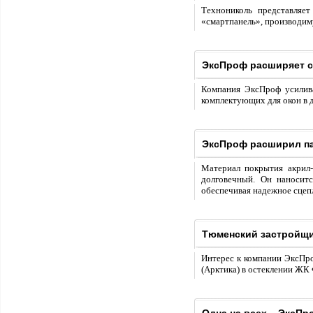
Технониколь представляе
«смартпанель», производиму
ЭксПроф расширяет 
Компания ЭксПроф усилива
комплектующих для окон в 
ЭксПроф расширил па
Материал покрытия акрил-
долговечный. Он наноситс
обеспечивая надежное сцепл
Тюменский застройщи
Интерес к компании ЭксПро
(Арктика) в остеклении ЖК 