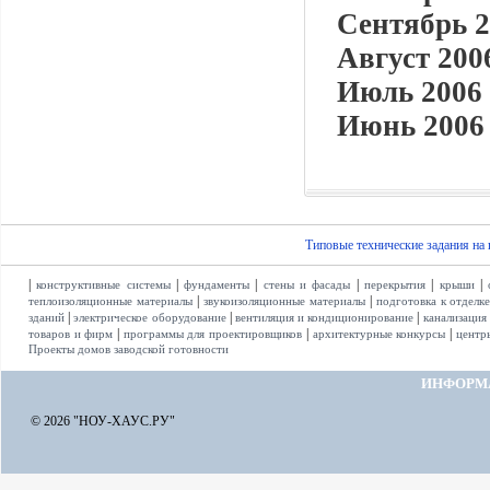
Сентябрь 2
Август 2006
Июль 2006 
Июнь 2006 
Типовые технические задания на
|
|
|
|
|
|
конструктивные системы
фундаменты
стены и фасады
перекрытия
крыши
|
|
теплоизоляционные материалы
звукоизоляционные материалы
подготовка к отделк
|
|
|
зданий
электрическое оборудование
вентиляция и кондиционирование
канализация
|
|
|
товаров и фирм
программы для проектировщиков
архитектурные конкурсы
центр
Проекты домов заводской готовности
ИНФОРМ
© 2026 "НОУ-ХАУС.РУ"