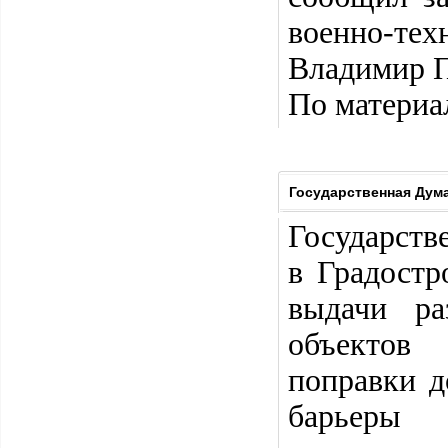
военно-те
Владимир 
По материа
Государственная Дума
Государств
в Градост
выдачи р
объектов 
поправки 
барьеры 