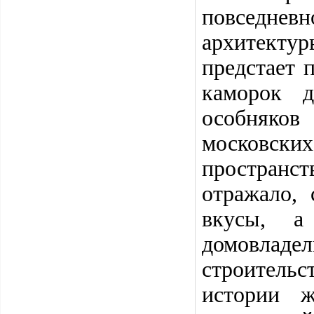
повседнев
архитекту
предстает 
каморок 
особняко
московск
пространст
отражало,
вкусы, а
домовладе
строительс
истории ж