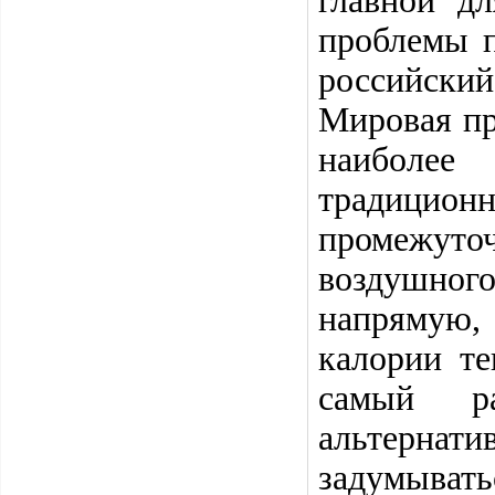
главной д
проблемы 
российски
Мировая пр
наиболее
традицио
промежут
воздушног
напрямую,
калории т
самый р
альтерна
задумывать