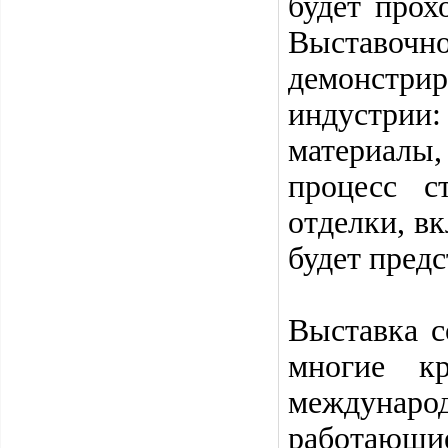
будет прох
Выставочн
демонстри
индустри
материалы
процесс с
отделки, в
будет предс
Выставка с
многие кр
междунар
работающие