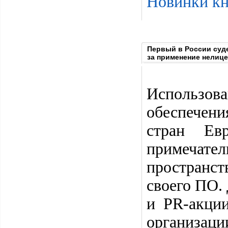
Новинки кн
Первый в России суд
за применение нелиц
Использо
обеспечени
стран Ев
примечател
пространст
своего ПО.
и PR-акции
организаци