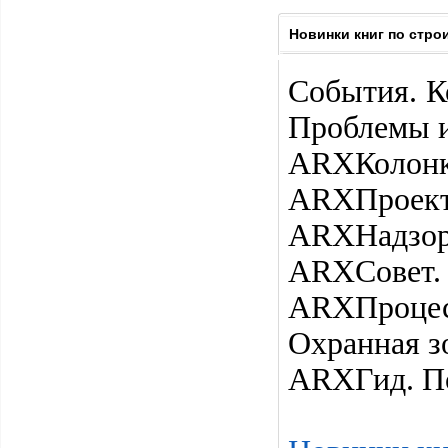
Новинки книг по стро
События. К
Проблемы и
ARXКолонк
ARXПроект.
ARXНадзор
ARXСовет.
ARXПроцес
Охранная зо
ARXГид. П