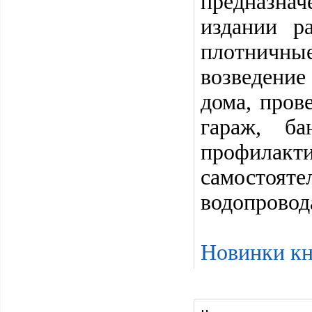
предназна
издании р
плотничны
возведение
дома, пров
гараж, ба
профилакт
самостоя
водопровода
Новинки кн