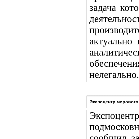
задача кот
деятельн
производит
актуально 
аналитич
обеспечен
нелегально.
Экспоцентр мирового 
Экспоцентр
подмосков
сообщил з