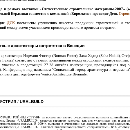
да в рамках выставки «Отечественные строительные материалы-2007» (
льной Керамики совместно с компанией «Евроэкспо» проводят День
Строит
пция
ДСК
посвящены улучшению качества продукции строительной и сте
ний между всеми участниками производственного процесса в отрасли.
тные архитекторы встретятся в Венеции
архитекторы Норманн Фостер (Norman Foster), Заха Хадид (Zaha Hadid), Стеф
o Fuksas) совместно с такими признанными международными экспертами, как R
 участие в предстоящей 27-28 октября конференции, проводящейся под э
. Конференция под названием "Социальный город: архитектура и перемены" п
 раз в два года форума Venice Architecture Biennale.
СТРИЯ / URALBUILD
УРАЛСТРОЙИНДУСТРИЯ» за восемь лет своего существования признана крупнейшим и
оне. Бренд «URALBUILD» является гарантом качества, как для участников, так и для п
строительного форума. В 2004г. выставка в очередной раз доказала свою необходимость
посетителей («URALBUILD» отличает высокая посещаемость специалистами– 85% от общего