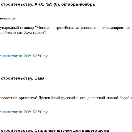
 строительству. ARX, №5 (6), октябрь-ноябрь
рь-ноябрь
ародный семинар "Москва и европейские мегаполисы: опыт планирования у
ни. Фестиваль "Аpхстояние".
роительству на НОУ-ХАУС.ру
 строительству. Баня
здоровление организма! Древнейший русский и скандинавский способ борьб
роительству на НОУ-ХАУС.ру
о строительству. Стильные штучки для вашего дома