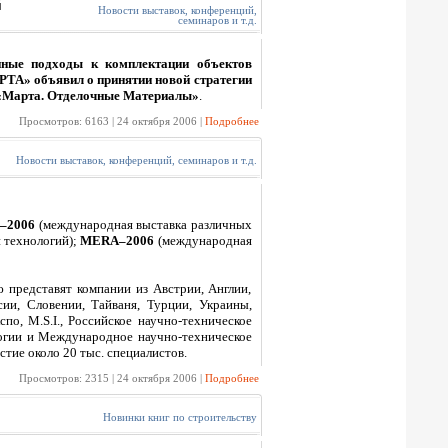
й
Новости выставок, конференций,
семинаров и т.д.
нные подходы к комплектации объектов
ТА» объявил о принятии новой стратегии
и «Марта. Отделочные Материалы»
.
Просмотров: 6163 | 24 октября 2006 |
Подробнее
Новости выставок, конференций, семинаров и т.д.
–2006
(международная выставка различных
 технологий);
MERA–2006
(международная
 представят компании из Австрии, Англии,
сии, Словении, Тайваня, Турции, Украины,
о, M.S.I., Российское научно-техническое
логии и Международное научно-техническое
ие около 20 тыс. специалистов.
Просмотров: 2315 | 24 октября 2006 |
Подробнее
Новинки книг по строительству