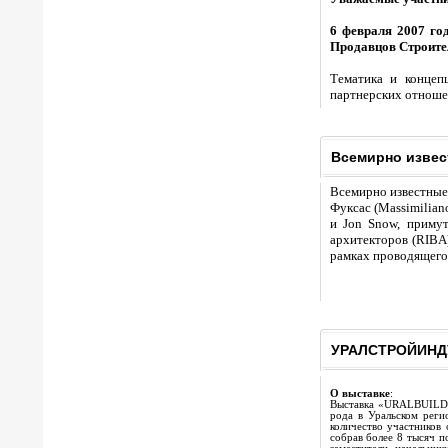
6 февраля 2007 го
Продавцов Строите
Тематика и конце
партнерских отноше
Всемирно извес
Всемирно известные 
Фуксас (Massimilian
и Jon Snow, примут
архитекторов (RIBA)
рамках проводящегося
УРАЛСТРОЙИНДУ
О выставке
:
Выставка «URALBUILD/
рода в Уральском реги
количество участников 
собрав более 8 тысяч 