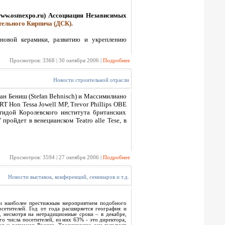
www.osmexpo.ru) Ассоциация Независимых
ельного Кирпича (ДСК).
новой керамики, развитию и укреплению
Просмотров: 3368 | 30 октября 2006 |
Подробнее
Новости строительной отрасли
ан Бениш (Stefan Behnisch) и Массимилиано
T Hon Tessa Jowell MP, Trevor Phillips OBE
гидой Королевского института британских
ройдет в венецианском Teatro alle Tese, в
Просмотров: 3594 | 27 октября 2006 |
Подробнее
Новости выставок, конференций, семинаров и т.д.
 наиболее престижным мероприятием подобного
осетителей. Год от года расширяется география и
, несмотря на нетрадиционные сроки – в декабре,
 числа посетителей, из них 63% - это директора,