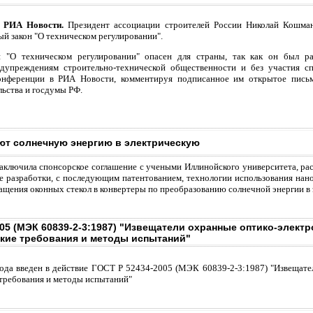
 РИА Новости.
Президент ассоциации строителей России Николай Кошман
й закон "О техническом регулировании".
н "О техническом регулировании" опасен для страны, так как он был р
дупреждениям строительно-технической общественности и без участия сп
конференции в РИА Новости, комментируя подписанное им открытое письм
льства и госдумы РФ.
ют солнечную энергию в электрическую
 заключила спонсорское соглашение с учеными Иллинойского университета, р
ие разработки, с последующим патентованием, технологии использования на
ащения оконных стекол в конвертеры по преобразованию солнечной энергии в
05 (МЭК 60839-2-3:1987) "Извещатели охранные оптико-элект
кие требования и методы испытаний"
года введен в действие ГОСТ Р 52434-2005 (МЭК 60839-2-3:1987) "Извещате
требования и методы испытаний"