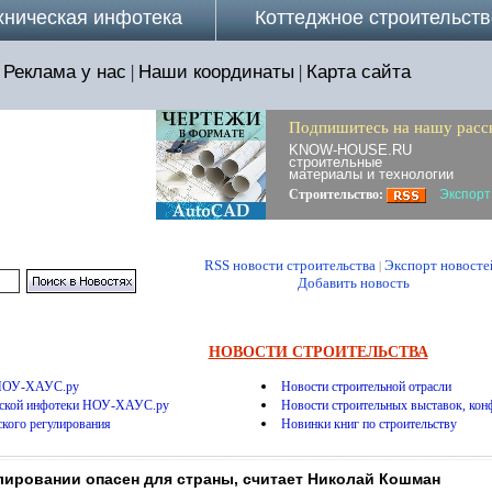
хническая инфотека
Коттеджное строительств
Реклама у нас
|
Наши координаты
|
Карта сайта
Подпишитесь на нашу расс
KNOW-HOUSE.RU
строительные
материалы и технологии
Строительство:
Экспорт
RSS новости строительства
Экспорт новосте
|
Добавить новость
НОВОСТИ СТРОИТЕЛЬСТВА
 НОУ-ХАУС.ру
Новости строительной отрасли
еской инфотеки НОУ-ХАУС.ру
Новости строительных выставок, конф
ского регулирования
Новинки книг по строительству
улировании опасен для страны, считает Николай Кошман