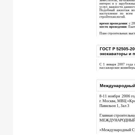
заместители, начальник
интерес и у зарубежны
услуг, важности данног
Подобный ажиотаж во
наступление по всем
стройтехнологий.
время проведения
: с 2
место проведения
: Ека
План строительных выст
ГОСТ Р 52505-20
экскаваторы и 
С 1 января 2007 года 
пассажирские конвейеры
Международный 
8-11 ноября 2006 го
г. Москва, МВЦ «Кр
Павильон 1, Зал 3
Главная строительна
МЕЖДУНАРОДНЫЙ
«Международный Стр