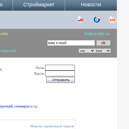
о
Строймаркет
Новости
ылку
Subscribe.ru
 новостей
Логин
й
|
Пароль
еренций, семинаров и т.д.
Новости строительной отрасли