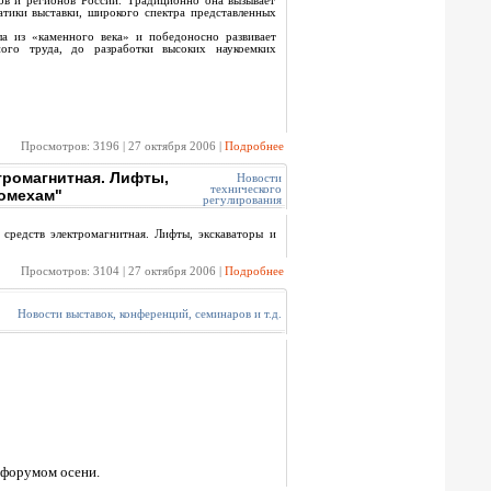
дов и регионов России. Традиционно она вызывает
тики выставки, широкого спектра представленных
з «каменного века» и победоносно развивает
ого труда, до разработки высоких наукоемких
Просмотров: 3196 | 27 октября 2006 |
Подробнее
тромагнитная. Лифты,
Новости
технического
помехам"
регулирования
средств электромагнитная. Лифты, экскаваторы и
Просмотров: 3104 | 27 октября 2006 |
Подробнее
Новости выставок, конференций, семинаров и т.д.
-форумом осени.