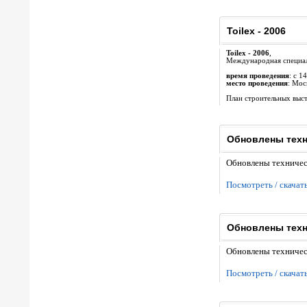
Toilex - 2006
Toilex - 2006
,
Международная специали
время проведения
: с 1
место проведения
: Мос
План строительных выст
Обновлены техн
Обновлены техничес
Посмотреть / скачат
Обновлены техн
Обновлены техниче
Посмотреть / скачат