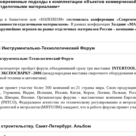
овременные подходы к комплектации объектов коммерческо
отделочными материалами»
ода в банкетном зале «НАПОЛЕОН»
состоиялась конференция «Совреме
ижимости отделочными материалами»
. В рамках конференции
Холдинг «МАР
з крупнейших игроков на рынке отделочных материалов России – компани
 Инструментально-Технологический Форум
струментально-Технологический Форум
 Экспоцентре пройдет форум, объединивший сразу три выставки:
INTERTOOL
;
ЭКСПОСВАРКУ–2006
(международная выставка сварочного оборудования и
ной техники и автоматики).
ме примет участие более 500 компаний из 21 страны мира. Свою продукцию
и, Германии, Индии, Испании, Италии, Китая, Кореи, Латвии, Польши, Рос
, Швеции, Японии. Организаторы форума – выставочные компании Евроэксп
 (РНТСО), Федеральное агентство по техническому регулированию и метро
оителей и метрологов (МНТО ПМ) ожидают, что в работе форума примет участ
 строительству. Санкт-Петербург. Альбом