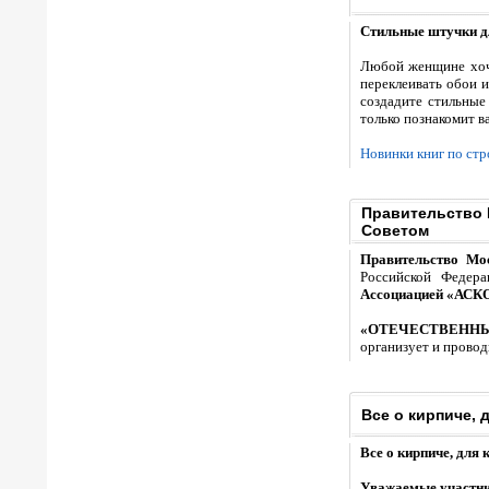
Стильные штучки д
Любой женщине хоче
переклеивать обои 
создадите стильные
только познакомит в
Новинки книг по ст
Правительство
Советом
Правительство Мо
Российской Федера
Ассоциацией «АС
«ОТЕЧЕСТВЕННЫ
организует и провод
Все о кирпиче, 
Все о кирпиче, для 
Уважаемые участник