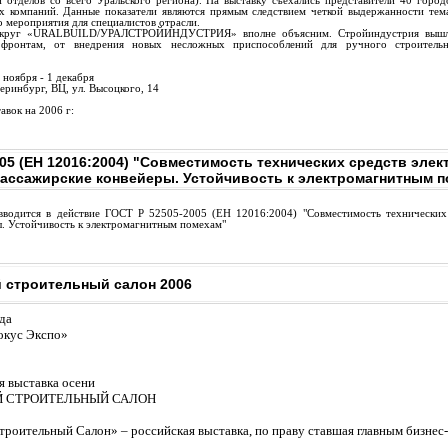
и отделов со всего Уральского региона). На выставку съехались представители 40 горо
х компаний. Данные показатели являются прямым следствием четкой выдержанности тема
о мероприятия для специалистов отрасли.
круг «URALBUILD/УРАЛСТРОЙИНДУСТРИЯ» вполне объясним. Стройиндустрия вышла и
 фронтам, от внедрения новых несложных приспособлений для ручного строительн
8 ноября - 1 декабря
теринбург,
ВЦ, ул. Высоцкого, 14
авок на 2006 г:
05 (EH 12016:2004) "Совместимость технических средств элек
пассажирские конвейеры. Устойчивость к электромагнитным 
вводится в действие ГОСТ Р 52505-2005 (EH 12016:2004) "Совместимость технических 
. Устойчивость к электромагнитным помехам"
строительный салон 2006
да
окус Экспо»
я выставка осени
 СТРОИТЕЛЬНЫЙ САЛОН
оительный Салон» – российская выставка, по праву ставшая главным бизнес