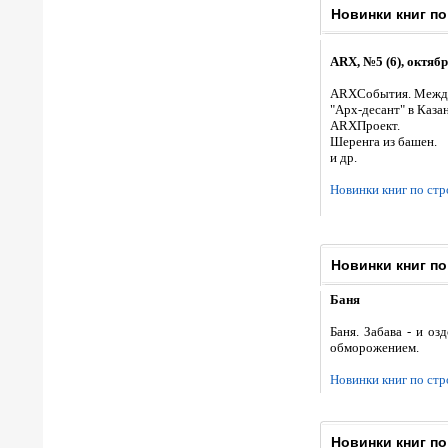
Новинки книг по
ARX, №5 (6), октяб
АRХСобытия. Междун
"Аpх-десант" в Каза
АRХПроект.
Шеренга из башен.
и др.
Новинки книг по ст
Новинки книг по
Баня
Баня. Забава - и о
обморожением.
Новинки книг по ст
Новинки книг п