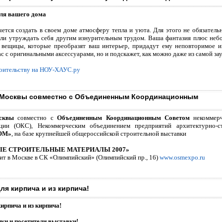
ля вашего дома
тся создать в своем доме атмосферу тепла и уюта. Для этого не обязательн
или утруждать себя другим изнурительным трудом. Ваша фантазия плюс неб
 вещицы, которые преобразят ваш интерьер, придадут ему неповторимое и
ас с оригинальными аксессуарами, но и подскажет, как можно даже из самой з
роительству на НОУ-ХАУС.ру
 Москвы совместно с Объединенным Координационным
сквы
совместно с
Объединенным Координационным Советом
некоммерч
ции (ОКС), Некоммерческим объединением предприятий архитектурно-ст
КОМ»
, на базе крупнейшей общероссийской строительной выставки
Е СТРОИТЕЛЬНЫЕ МАТЕРИАЛЫ 2007»
ит в Москве в СК «Олимпийский» (Олимпийский пр., 16)
www.osmexpo.ru
для кирпича и из кирпича!
кирпича и из кирпича!
и и посетители выставки!