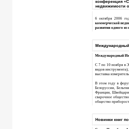
конференция «С
недвижимости 
6 октября 2006 г
коммерческой недв
развития одного и
Международный
Международный Ин
С 7 по 10 ноября в
видов инструмента)
выставка измеритель
В этом году в фору
Белоруссии, Бельги
Франции, Швейцарии
сварочное общество
общество приборостр
Новинки книг по