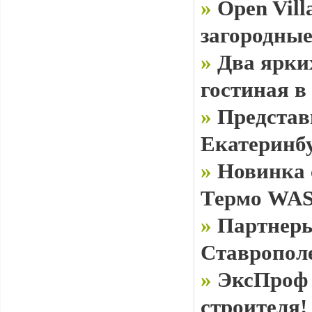
»
Open Vill
загородные
»
Два ярки
гостиная в
»
Представ
Екатеринб
»
Новинка 
Термо WAS
»
Партнеры
Ставропол
»
ЭксПроф 
строителя!