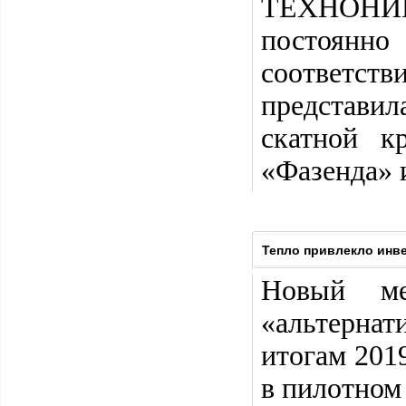
ТЕХНОНИКО
постоянн
соответств
представи
скатной к
«Фазенда» 
Тепло привлекло инв
Новый ме
«альтернат
итогам 201
в пилотном