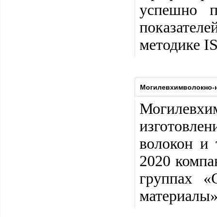
успешно п
показате
методике I
Могилевхимволокно-но
Могилевхи
изготовле
волокон и 
2020 компа
группах «
материалы»