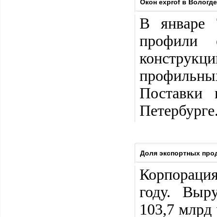
Окон exprof в Вологд
В январе 
профили e
конструкц
профильны
Поставки 
Петербурге
Доля экспортных про
Корпораци
году. Выр
103,7 млрд