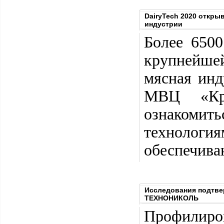
DairyTech 2020 откр
индустрии
Более 650
крупнейшей
мясная инд
МВЦ «Кро
ознакоми
технологи
обеспечива
Исследования подтве
ТЕХНОНИКОЛЬ
Профилир