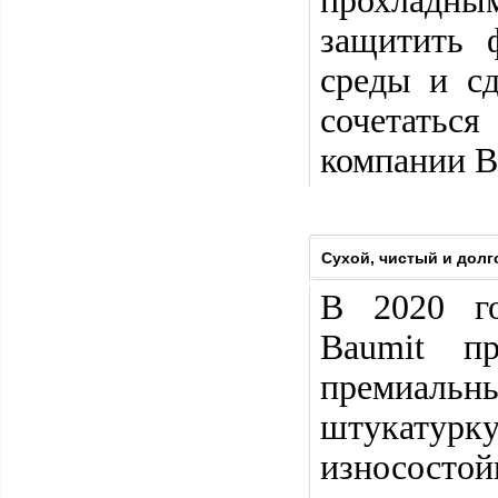
прохладны
защитить 
среды и с
сочетатьс
компании B
Сухой, чистый и долг
В 2020 го
Baumit п
премиальн
штукатурку
износосто