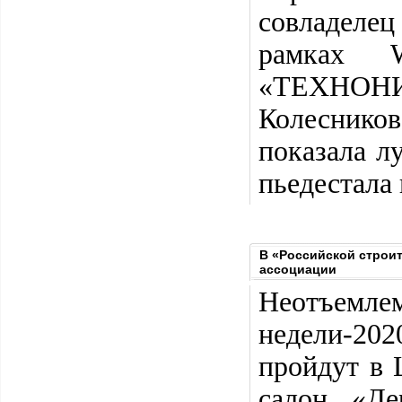
совладелец
рамках W
«ТЕХНОНИК
Колеснико
показала л
пьедестала 
В «Российской строи
ассоциации
Неотъемл
недели-202
пройдут в 
салон «Де