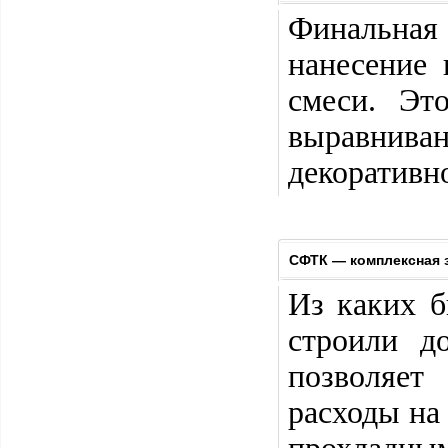
Финальна
нанесение
смеси. Эт
выравнива
декоративн
СФТК — комплексная 
Из каких б
строили д
позволяет
расходы на