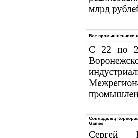
млрд рубле
Все промышленники н
С 22 по 2
Воронежс
индустриа
Межрегио
промышленн
Совладелец Корпорац
Games
Сергей К