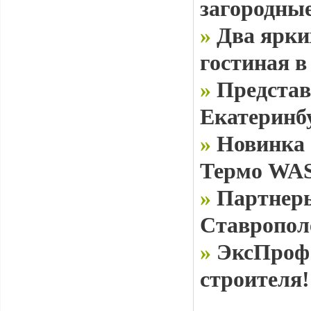
загородные
»
Два ярки
гостиная в
»
Представ
Екатеринб
»
Новинка 
Термо WAS
»
Партнеры
Ставропол
»
ЭксПроф 
строителя!