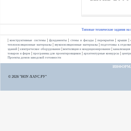
Типовые технические задания на
|
|
|
|
|
|
конструктивные системы
фундаменты
стены и фасады
перекрытия
крыши
|
|
теплоизоляционные материалы
звукоизоляционные материалы
подготовка к отделк
|
|
|
зданий
электрическое оборудование
вентиляция и кондиционирование
канализация
|
|
|
товаров и фирм
программы для проектировщиков
архитектурные конкурсы
центр
Проекты домов заводской готовности
ИНФОРМ
© 2026 "НОУ-ХАУС.РУ"