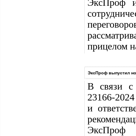
ЭксПроф и
сотрудни
переговор
рассматри
прицелом н
ЭксПроф выпустил но
В связи с
23166-2024
и ответств
рекомендац
ЭксПроф 