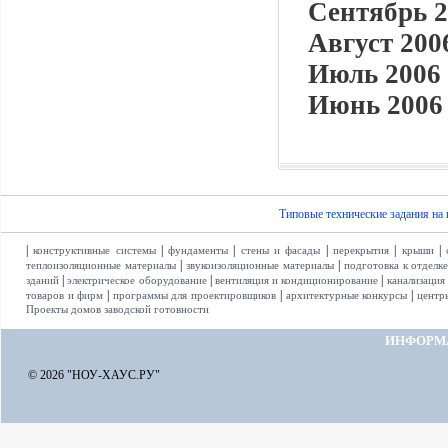
Сентябрь 2
Август 2006
Июль 2006 
Июнь 2006 
Типовые технические задания на
|
|
|
|
|
|
конструктивные системы
фундаменты
стены и фасады
перекрытия
крыши
|
|
теплоизоляционные материалы
звукоизоляционные материалы
подготовка к отделк
|
|
|
зданий
электрическое оборудование
вентиляция и кондиционирование
канализация
|
|
|
товаров и фирм
программы для проектировщиков
архитектурные конкурсы
центр
Проекты домов заводской готовности
ИНФОРМ
© 2026 "НОУ-ХАУС.РУ"