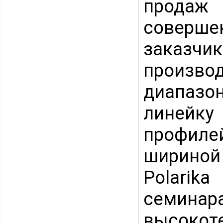
продаж 
соверше
заказч
произв
диапазо
линейк
профиле
шириной 
Polari
семинара
высоко