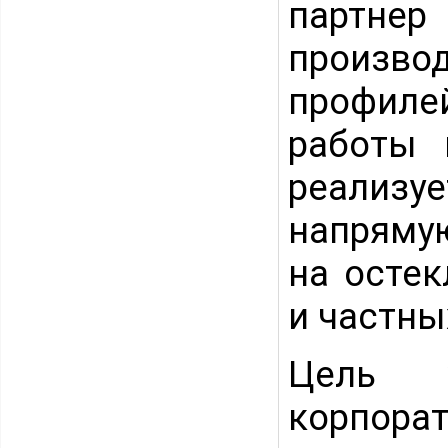
партнер
произво
профиле
работы 
реализуе
напрямую
на осте
и частны
Цель 
корпора