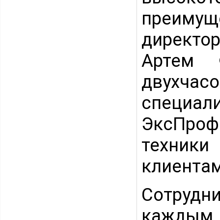
преимуще
директо
Артем 
двухчасо
специал
ЭксПроф
техники
клиентам
Сотрудни
каждым 