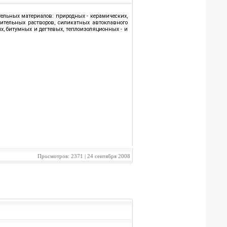
ельных материалов: природных - керамических,
оительных растворов, силикатных автоклавного
х, битумных и дегтевых, теплоизоляционных - и
Просмотров: 2371 | 24 сентября 2008