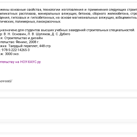
жены основные свойства, технологии изготовления и применения следующих строит
иликатных расплавов, минеральных вяжущих, бетонов, сборного железобетона, стр
дения, гипсовых и гипсобетонных, на основе магнезиальных вяжущих, асбоцементны
тических, полимерных, лакокрасочных.
назначено для студентов высших учебных заведений строительных специальностей.
р: В. Н. Основин, Л. В. Шуляков, Д. С. Дубяго
я: Строительство и дизайн
тельство: Феникс, 2008 г.
жка: Твердый переплет, 448 стр.
: 978-5-222-14265-3
ж: 3000 экз.
ительству на НОУ-ХАУС.ру
ovosti/