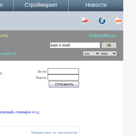
о
Строймаркет
Новости
ылку
Subscribe.ru
 новостей
Логин
й
|
Пароль
еренций, семинаров и т.д.
Новинки книг по строительству