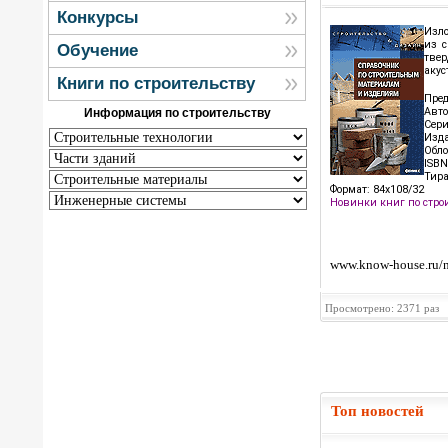
Конкурсы
Изло
из с
Обучение
твер
акус
Книги по строительству
Пред
Авто
Информация по строительству
Сери
Изда
Обло
ISBN
Тира
Формат: 84x108/32
Новинки книг по стро
www.know-house.ru/n
Просмотрено: 2371 раз
Топ новостей