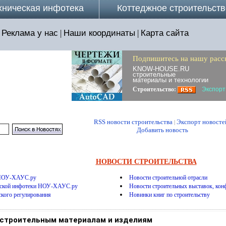
хническая инфотека
Коттеджное строительств
Реклама у нас
|
Наши координаты
|
Карта сайта
Подпишитесь на нашу расс
KNOW-HOUSE.RU
строительные
материалы и технологии
Строительство:
Экспорт
RSS новости строительства
Экспорт новосте
|
Добавить новость
НОВОСТИ СТРОИТЕЛЬСТВА
 НОУ-ХАУС.ру
Новости строительной отрасли
еской инфотеки НОУ-ХАУС.ру
Новости строительных выставок, конф
ского регулирования
Новинки книг по строительству
 строительным материалам и изделиям