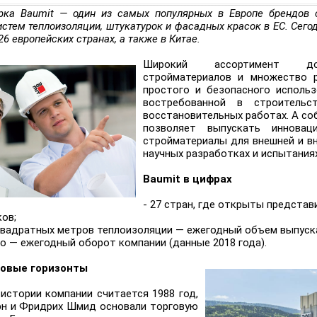
рка Baumit — один из самых популярных в Европе брендов 
истем теплоизоляции, штукатурок и фасадных красок в ЕС. Сег
6 европейских странах, а также в Китае.
Широкий ассортимент дос
стройматериалов и множество 
простого и безопасного исполь
востребованной в строительс
восстановительных работах. А со
позволяет выпускать инновац
стройматериалы для внешней и вн
научных разработках и испытаниях
Baumit в цифрах
- 27 стран, где открыты представ
ков;
 квадратных метров теплоизоляции — ежегодный объем выпуск
ро — ежегодный оборот компании (данные 2018 года).
новые горизонты
истории компании считается 1988 год,
рн и Фридрих Шмид основали торговую