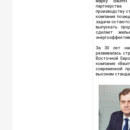
марку Baumit
партнерства
производству с
компания позиц
задачи остаютс
выпускать про
сделает жил
энергоэффективн
За 30 лет на
развивалась ст
Восточной Евро
компания «Baum
современной п
высоким стандар