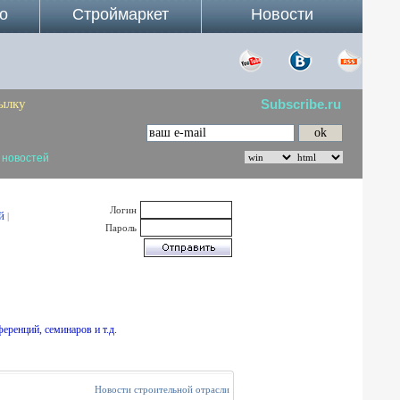
о
Строймаркет
Новости
ылку
Subscribe.ru
 новостей
Логин
й
|
Пароль
еренций, семинаров и т.д.
Новости строительной отрасли