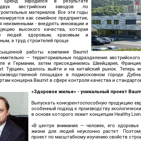
. Бренд зародился в результате
 двух австрийских заводов по
троительных материалов. Все эти годы
ионируется как семейное предприятие,
я неизменными - внедрять инновации и
дукцию высокого качества, которая
ье людей здоровым, красивым и
ым, а труд строителей проще.
сыщенной работы компания Baumit
ремительно — территориальные подразделения австрийского
пе и Германии, затем присоединились Швейцария, Франция,
it Турция», удалось выйти и на китайский рынок. Теперь 
роизводственной площадке в подмосковном городе Дубна
там концерна Baumit в сфере контроля качества и стандарто
«Здоровое жилье» - уникальный проект Baum
Выпускать конкурентоспособную продукцию евр
особенный подход к производству экологически
в основе которого лежит концепция Healthy Livin
«В центре внимания — человек, его здоровье
жизни для людей неуклонно растет. Поэтому
проект по масштабному изучению свойств строи