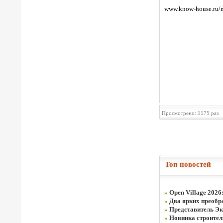
www.know-house.ru/n
Просмотрено: 1175 раз
Топ новостей
»
Open Village 2026
»
Два ярких преобра
»
Представитель Эк
»
Новинка строите