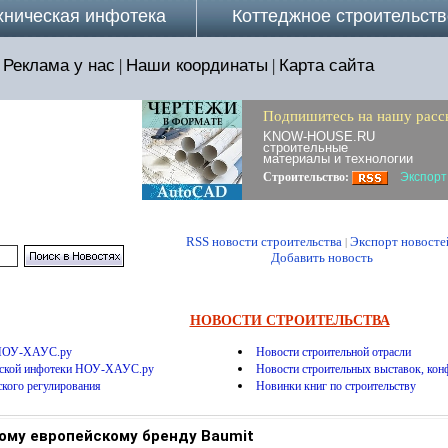
хническая инфотека
Коттеджное строительств
Реклама у нас
|
Наши координаты
|
Карта сайта
Подпишитесь на нашу расс
KNOW-HOUSE.RU
строительные
материалы и технологии
Строительство:
Экспорт
RSS новости строительства
Экспорт новосте
|
Добавить новость
НОВОСТИ СТРОИТЕЛЬСТВА
 НОУ-ХАУС.ру
Новости строительной отрасли
еской инфотеки НОУ-ХАУС.ру
Новости строительных выставок, конф
ского регулирования
Новинки книг по строительству
ному европейскому бренду Baumit