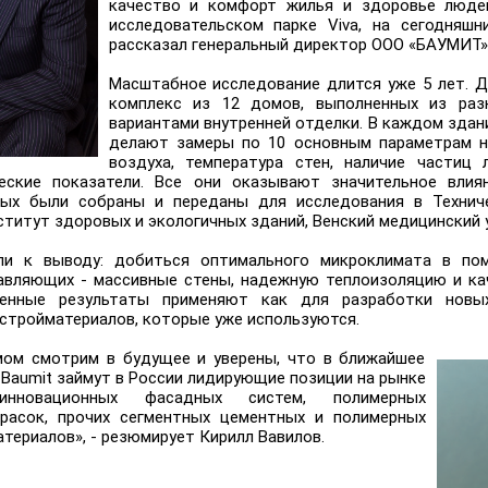
качество и комфорт жилья и здоровье людей
исследовательском парке Viva, на сегодняшн
рассказал генеральный директор ООО «БАУМИТ» 
Масштабное исследование длится уже 5 лет. 
комплекс из 12 домов, выполненных из раз
вариантами внутренней отделки. В каждом здан
делают замеры по 10 основным параметрам н
воздуха, температура стен, наличие частиц 
ческие показатели. Все они оказывают значительное влия
ых были собраны и переданы для исследования в Техниче
титут здоровых и экологичных зданий, Венский медицинский 
ли к выводу: добиться оптимального микроклимата в по
авляющих - массивные стены, надежную теплоизоляцию и ка
ченные результаты применяют как для разработки новы
стройматериалов, которые уже используются.
ом смотрим в будущее и уверены, что в ближайшее
Baumit займут в России лидирующие позиции на рынке
инновационных фасадных систем, полимерных
расок, прочих сегментных цементных и полимерных
териалов», - резюмирует Кирилл Вавилов.