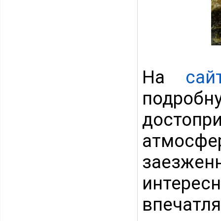
На
сай
подроб
достопри
атмосфер
заезже
интерес
впечат