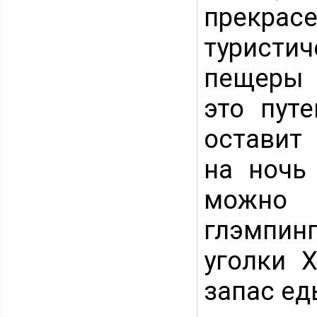
прекрас
туристи
пещеры 
это пут
оставит
на ночь
можно 
глэмпин
уголки Х
запас ед