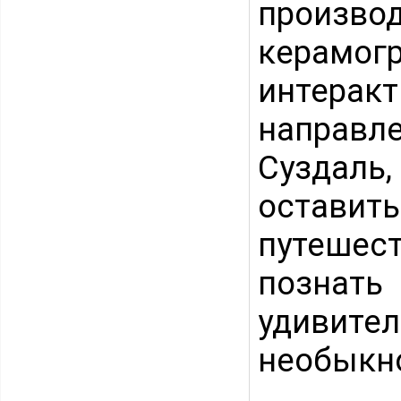
произв
керамо
интера
направл
Суздаль,
остави
путеше
познать
удивит
необыкно