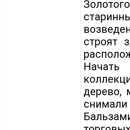
Золото
старин
возведен
строят 
располо
Начать
коллекц
дерево, 
снимал
Бальзам
торговы