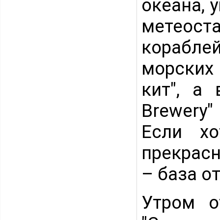
океана, 
метеос
корабле
морских
кит", а 
Brewery
Если хо
прекрасн
– база о
Утром о