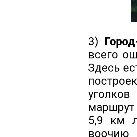
3)
Город
всего ощ
Здесь ес
построе
уголко
маршрут
5,9 км 
воочию