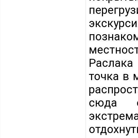
перегру
экскурс
познако
местност
Раслака
точка в 
распрос
сюда е
экстре
отдохну