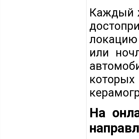
Каждый 
достопри
локацию 
или ноч
автомо
котор
керамогр
На онл
направл