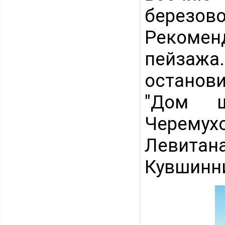
березово
Рекомен
пейзажа
останов
"Дом ш
Черемух
Левита
Кувшинн