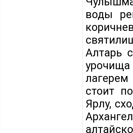
Чулышма
воды ре
коричн
святили
Алтарь с
урочища 
лагерем 
стоит по
Ярлу, сх
Арханг
алтайск