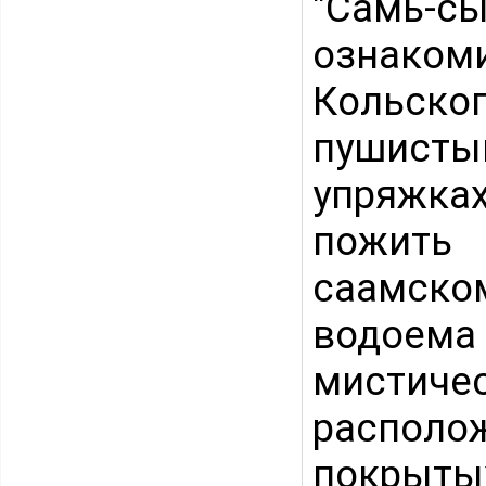
"Самь-с
ознаком
Кольск
пушисты
упряжка
пожить 
саамско
водоем
мисти
распол
покрыт