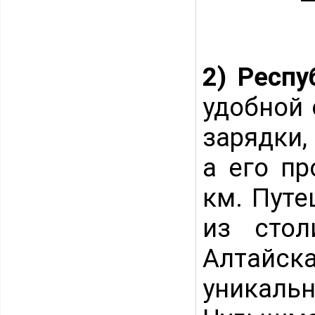
2) Респ
удобной 
зарядки,
а его пр
км. Путе
из стол
Алтайс
уникал