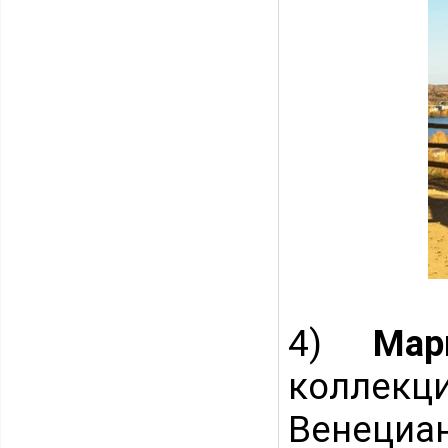
4)
Мар
колле
Венециа