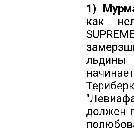
1) Мурм
как не
SUPREM
замерз
льдины
начинае
Терибе
"Левиафа
должен п
полюбов