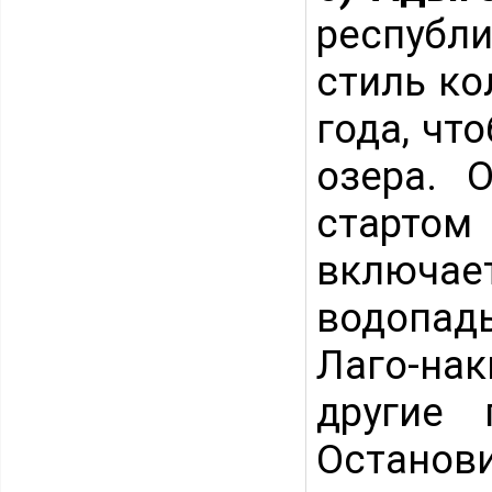
республ
стиль ко
года, чт
озера. 
стартом
включае
водопады
Лаго-на
другие 
Останов