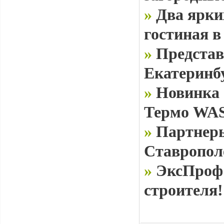
»
Два ярки
гостиная в
»
Представ
Екатеринб
»
Новинка 
Термо WAS
»
Партнеры
Ставропол
»
ЭксПроф 
строителя!